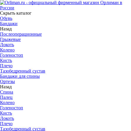
Скрыть каталог
Обувь
Бандажи
Назад
Послеоперационные
Грыжевые
Локоть
Колено
Голеностоп
Кисть
Плечо
Тазобедренный сустав
Бандажи для спины
Ортезы
Назад
Спина
Палец
Колено
Голеностоп
Кисть
Локоть
Плечо
Тазобедренный сустав