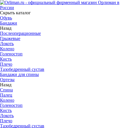
Скрыть каталог
Обувь
Бандажи
Назад
Послеоперационные
Грыжевые
Локоть
Колено
Голеностоп
Кисть
Плечо
Тазобедренный сустав
Бандажи для спины
Ортезы
Назад
Спина
Палец
Колено
Голеностоп
Кисть
Локоть
Плечо
Тазобедренный сустав