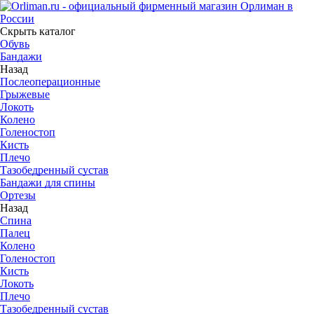
Скрыть каталог
Обувь
Бандажи
Назад
Послеоперационные
Грыжевые
Локоть
Колено
Голеностоп
Кисть
Плечо
Тазобедренный сустав
Бандажи для спины
Ортезы
Назад
Спина
Палец
Колено
Голеностоп
Кисть
Локоть
Плечо
Тазобедренный сустав